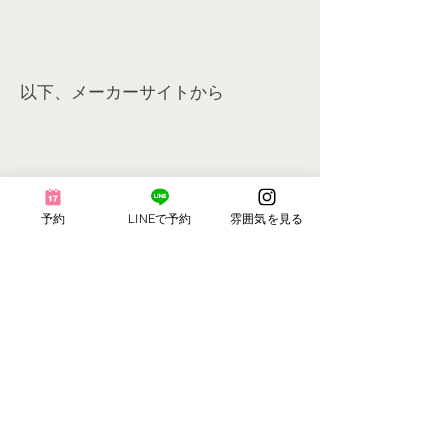
以下、メーカーサイトから
◎◎◎
予約
LINEで予約
雰囲気を見る
根本からしっかり伸びて思わず触れ
たくなるような、滑らかな手触り、
ツヤ感を表現。
根本～中間～毛先と毛髪の状態に合
わせて選べる3タイプ。