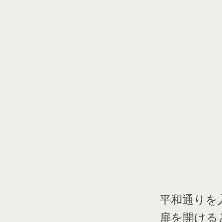
平和通りを
扉を開ける