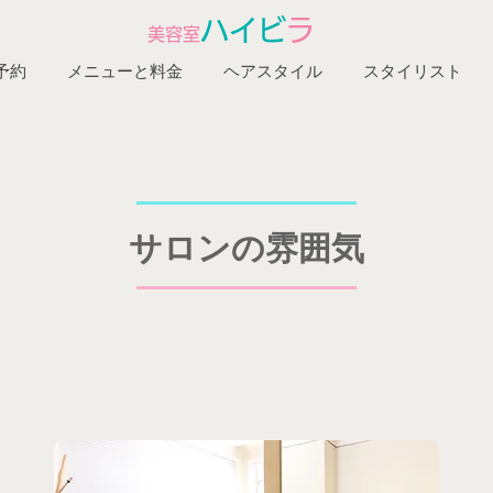
ハイビ
ラ
​美容室
予約
メニューと料金
ヘアスタイル
スタイリスト
​サロンの雰囲気